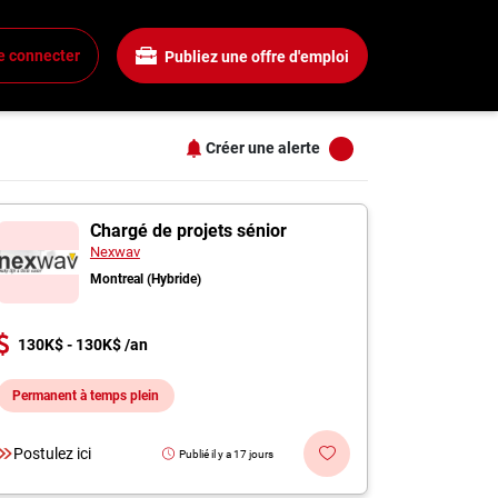
Salaire
Tous les filtres
e connecter
Publiez une offre d'emploi
Tous les salaires
+
15$ + / heure
25$ + / heure
Créer une alerte
35$ + / heure
+
45$ + / heure
s
ointe-des-Cascades
55$ + / heure
Chargé de projets sénior
Nexwav
+
Montreal (Hybride)
+
130K$ - 130K$ /an
Permanent à temps plein
+
Postulez ici
Publié il y a 17 jours