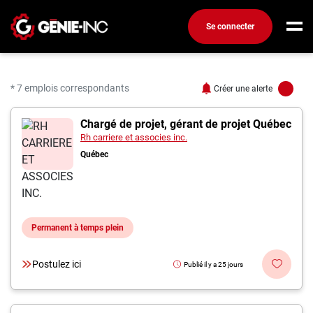
Se connecter
Connexion
Créez un compte
* 7 emplois correspondants
Créer une alerte
7 offres pour "Chargé.e 
Chargé de projet, gérant de projet Québec
Emplois
Rh carriere et associes inc.
Recherchez un emploi
Québec
Compagnies
Ma boîte à outils
Permanent à temps plein
Conseils carrière
Métiers
Postulez ici
Publié il y a 25 jours
Info génie
Nos chroniques