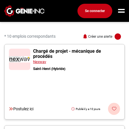
Se connecter
Connexion
Créez un compte
* 10 emplois correspondants
Créer une alerte
10 offres pour "Chargé.e
Chargé de projet - mécanique de
Emplois
procédés
Recherchez un emploi
Nexwav
Saint-Henri (Hybride)
Compagnies
Ma boîte à outils
Conseils carrière
Métiers
Postulez ici
Publié il y a 10 jours
Info génie
Nos chroniques