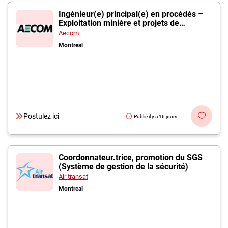
Ingénieur(e) principal(e) en procédés –
Exploitation minière et projets de
maintien des actifs
Aecom
Montreal
Postulez ici
Publié il y a 16 jours
Coordonnateur.trice, promotion du SGS
(Système de gestion de la sécurité)
Air transat
Montreal