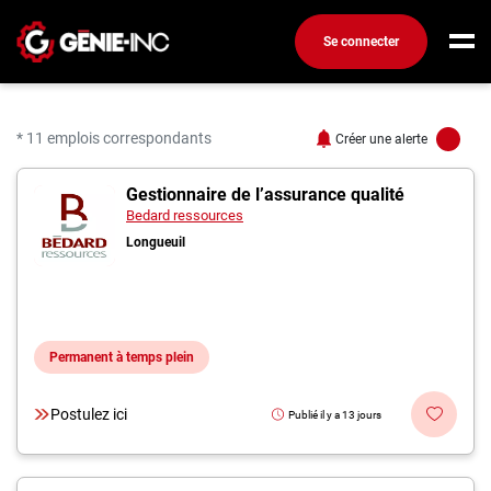
Se connecter
Connexion
Créez un compte
* 11 emplois correspondants
Créer une alerte
11 offres pour "Ingénieu
Gestionnaire de l’assurance qualité
Emplois
Bedard ressources
Recherchez un emploi
Longueuil
Compagnies
Ma boîte à outils
Permanent à temps plein
Conseils carrière
Métiers
Postulez ici
Publié il y a 13 jours
Info génie
Nos chroniques