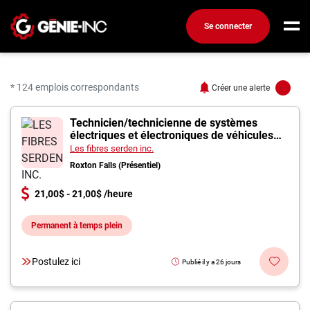
Se connecter
Connexion
Créez un compte
* 124 emplois correspondants
Créer une alerte
124 offres pour "Ingéni
Technicien/technicienne de systèmes
Emplois
électriques et électroniques de véhicules
automobiles
Recherchez un emploi
Les fibres serden inc.
Roxton Falls (Présentiel)
Compagnies
21,00$ - 21,00$ /heure
Ma boîte à outils
Permanent à temps plein
Conseils carrière
Métiers
Postulez ici
Publié il y a 26 jours
Info génie
Nos chroniques