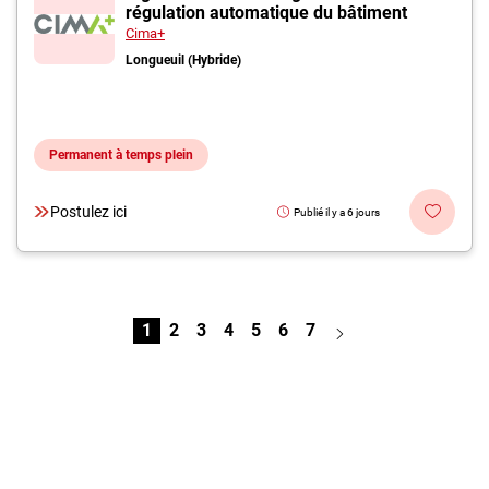
régulation automatique du bâtiment
Cima+
Longueuil (Hybride)
Permanent à temps plein
Postulez ici
Publié il y a 6 jours
1
2
3
4
5
6
7