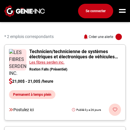
Se connecter
Connexion
Créez un compte
* 2 emplois correspondants
Créer une alerte
2 offres pour "Ingénieu
Technicien/technicienne de systèmes
Emplois
électriques et électroniques de véhicules
automobiles
Recherchez un emploi
Les fibres serden inc.
Roxton Falls (Présentiel)
Compagnies
21,00$ - 21,00$ /heure
Ma boîte à outils
Permanent à temps plein
Conseils carrière
Métiers
Postulez ici
Publié il y a 26 jours
Info génie
Nos chroniques