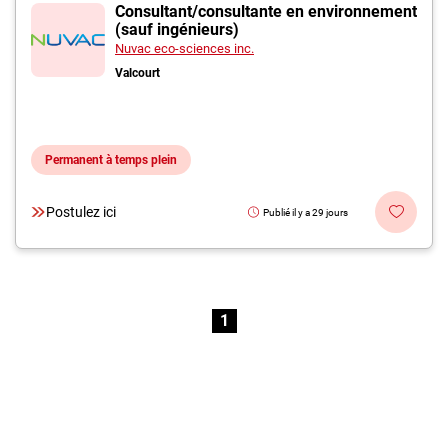
Inscrivez-vous à l'infolettre
Consultant/consultante en environnement
(sauf ingénieurs)
Nuvac eco-sciences inc.
Employeurs
Valcourt
Publiez une offre d'emploi
Permanent à temps plein
Postulez ici
Publié il y a 29 jours
1