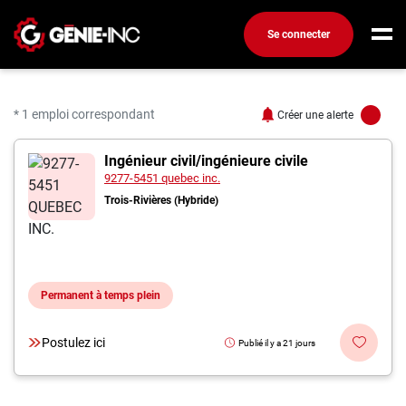
Se connecter
Connexion
Créez un compte
* 1 emploi correspondant
Créer une alerte
1 offres pour "Ingénieu
Ingénieur civil/ingénieure civile
Emplois
9277-5451 quebec inc.
Recherchez un emploi
Trois-Rivières (Hybride)
Compagnies
Ma boîte à outils
Permanent à temps plein
Conseils carrière
Métiers
Postulez ici
Publié il y a 21 jours
Info génie
Nos chroniques