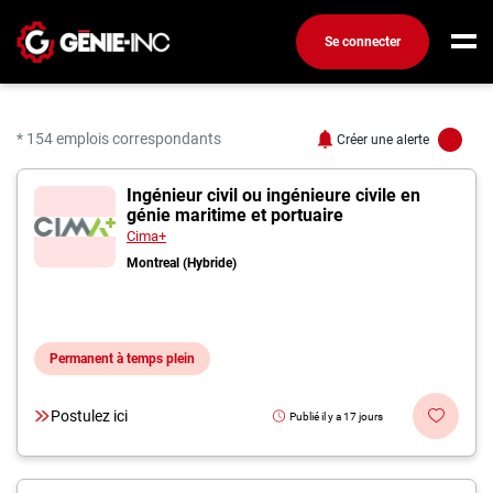
Se connecter
Connexion
Créez un compte
* 154 emplois correspondants
Créer une alerte
154 offres pour "Ingénie
Ingénieur civil ou ingénieure civile en
Emplois
génie maritime et portuaire
Recherchez un emploi
Cima+
Montreal (Hybride)
Compagnies
Ma boîte à outils
Permanent à temps plein
Conseils carrière
Métiers
Postulez ici
Publié il y a 17 jours
Info génie
Nos chroniques