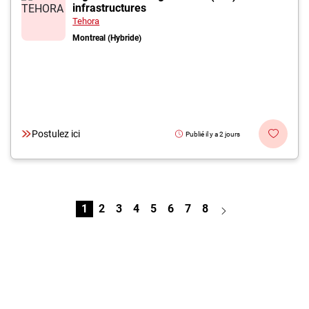
infrastructures
Tehora
Montreal (Hybride)
Postulez ici
Publié il y a 2 jours
1
2
3
4
5
6
7
8