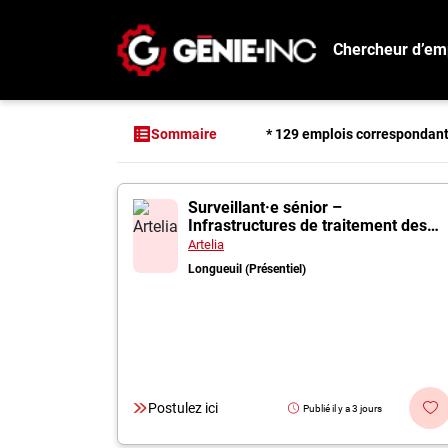
Chercheur d’em
Connexion
Créez un compte
* 129 emplois correspondan
Sommaire
Emplois
129 offres pour "I
Surveillant·e sénior –
Recherchez un emploi
Infrastructures de traitement des
eaux
Compagnies
Artelia
Longueuil (Présentiel)
Ma boîte à outils
Conseils carrière
Métiers
Info génie
Postulez ici
Publié il y a 3 jours
Nos chroniques