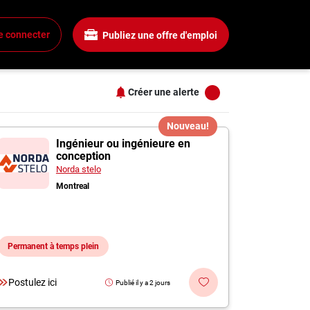
Salaire
Tous les filtres
e connecter
Publiez une offre d'emploi
Tous les salaires
+
15$ + / heure
25$ + / heure
Créer une alerte
35$ + / heure
+
45$ + / heure
s
Nouveau!
Prairie
55$ + / heure
Ingénieur ou ingénieure en
conception
+
Norda stelo
Montreal
+
Permanent à temps plein
+
Postulez ici
Publié il y a 2 jours