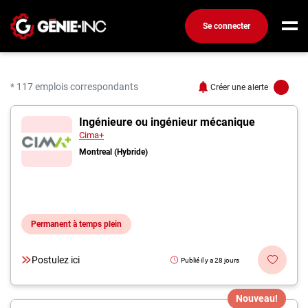
Se connecter
Connexion
Créez un compte
* 117 emplois correspondants
Créer une alerte
117 offres pour "Ingéni
Ingénieure ou ingénieur mécanique
Emplois
Cima+
Recherchez un emploi
Montreal (Hybride)
Compagnies
Ma boîte à outils
Permanent à temps plein
Conseils carrière
Métiers
Postulez ici
Publié il y a 28 jours
Info génie
Nos chroniques
Nouveau!