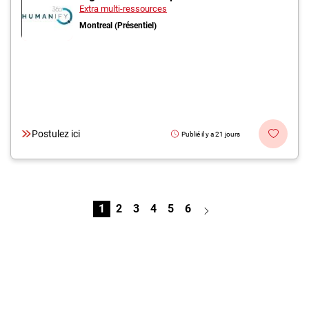
Extra multi-ressources
Montreal (Présentiel)
Postulez ici
Publié il y a 21 jours
1
2
3
4
5
6