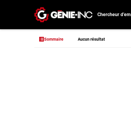
Chercheur d’em
Connexion
Créez un compte
Aucun résultat
Sommaire
Emplois
Aucun résultat pou
Recherchez un emploi
Compagnies
Ma boîte à outils
Conseils carrière
Métiers
Info génie
Nos chroniques