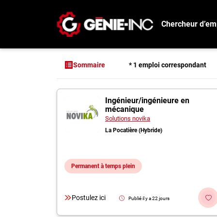
Chercheur d’em
Connexion
Créez un compte
* 1 emploi correspondant
Sommaire
Emplois
1 offres pour "Ing
Ingénieur/ingénieure en
Recherchez un emploi
mécanique
Compagnies
Solutions novika
La Pocatière (Hybride)
Ma boîte à outils
Conseils carrière
Permanent à temps plein
Métiers
Info génie
Postulez ici
Publié il y a 22 jours
Nos chroniques