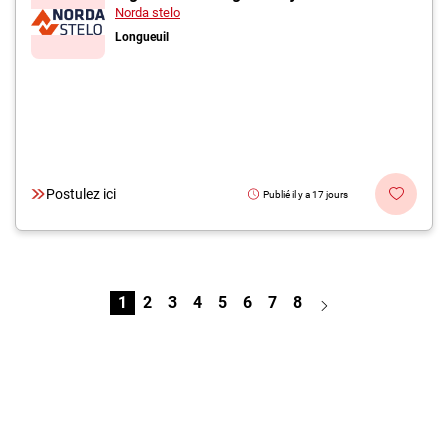
Norda stelo
Longueuil
Postulez ici
Publié il y a 17 jours
1
2
3
4
5
6
7
8