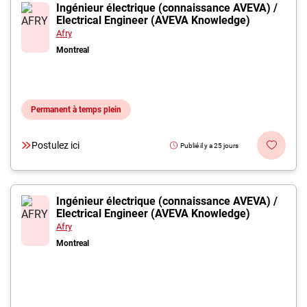
Inscrivez-vous à l'infolettre
Ingénieur électrique (connaissance AVEVA) /
Electrical Engineer (AVEVA Knowledge)
Afry
Employeurs
Montreal
Publiez une offre d'emploi
Permanent à temps plein
Postulez ici
Publié il y a 25 jours
Ingénieur électrique (connaissance AVEVA) /
Electrical Engineer (AVEVA Knowledge)
Afry
Montreal