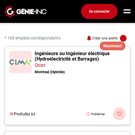
Se connecter
Connexion
Créez un compte
* 168 emplois correspondants
Créer une alerte
Nouveau!
168 offres pour "Ingéni
Ingénieure ou Ingénieur électrique
Emplois
(Hydroélectricité et Barrages)
Recherchez un emploi
Cima+
Montreal (Hybride)
Compagnies
Ma boîte à outils
Conseils carrière
Métiers
Postulez ici
Publié hier
Info génie
Nos chroniques