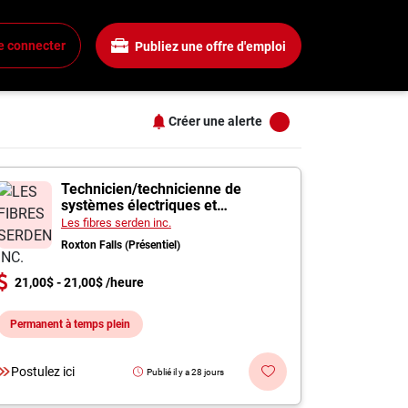
Salaire
Tous les filtres
e connecter
Publiez une offre d'emploi
Tous les salaires
+
15$ + / heure
25$ + / heure
Créer une alerte
35$ + / heure
+
45$ + / heure
s
arnham
55$ + / heure
Technicien/technicienne de
systèmes électriques et
+
électroniques de véhicules
Les fibres serden inc.
automobiles
Roxton Falls (Présentiel)
+
21,00$ - 21,00$ /heure
Permanent à temps plein
+
Postulez ici
Publié il y a 28 jours