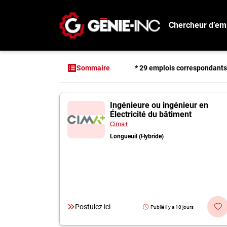
Chercheur d’em
Connexion
Créez un compte
* 29 emplois correspondant
Sommaire
Emplois
29 offres pour "In
Ingénieure ou ingénieur en
Recherchez un emploi
Électricité du bâtiment
Compagnies
Cima+
Longueuil (Hybride)
Ma boîte à outils
Conseils carrière
Métiers
Info génie
Postulez ici
Publié il y a 10 jours
Nos chroniques