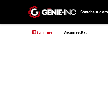
Chercheur d’em
Connexion
Créez un compte
Aucun résultat
Sommaire
Emplois
Aucun résultat pou
Recherchez un emploi
Compagnies
Ma boîte à outils
Conseils carrière
Métiers
Info génie
Nos chroniques