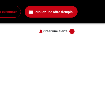
Salaire
Tous les filtres
e connecter
Publiez une offre d'emploi
Tous les salaires
+
15$ + / heure
25$ + / heure
Créer une alerte
35$ + / heure
+
45$ + / heure
s
" à Havre-Saint-Pierre
55$ + / heure
+
+
+