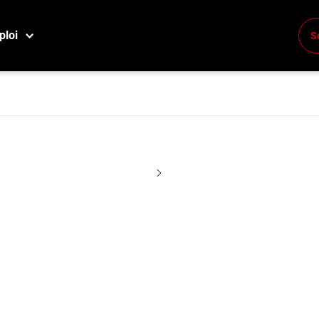
Date de publication
ploi
S
Depuis 24h
Depuis 2 jours
Profession
Depuis 5 jours
Depuis 15 jours
Toutes les offres
Date de publication: Toutes les offre
r "Ingénieur.e électrique
Salaire: Tous les salaires
Distance
Type de poste