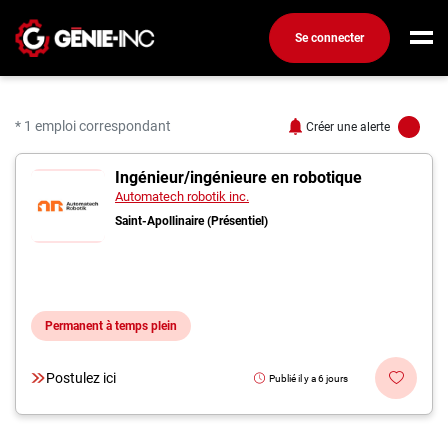
Se connecter
Connexion
Créez un compte
* 1 emploi correspondant
Créer une alerte
1 offres pour "Ingénieur
Ingénieur/ingénieure en robotique
Emplois
Automatech robotik inc.
Recherchez un emploi
Saint-Apollinaire (Présentiel)
Compagnies
Ma boîte à outils
Permanent à temps plein
Conseils carrière
Métiers
Postulez ici
Publié il y a 6 jours
Info génie
Nos chroniques