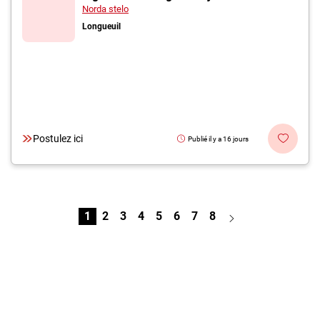
Norda stelo
Longueuil
Postulez ici
Publié il y a 16 jours
1
2
3
4
5
6
7
8