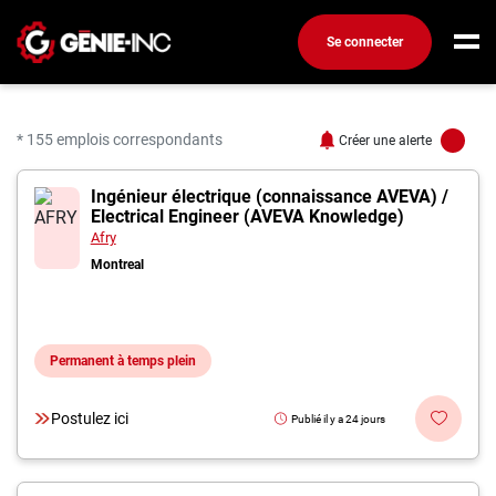
Se connecter
Connexion
Créez un compte
* 155 emplois correspondants
Créer une alerte
155 offres pour "Ingéni
Ingénieur électrique (connaissance AVEVA) /
Emplois
Electrical Engineer (AVEVA Knowledge)
Recherchez un emploi
Afry
Montreal
Compagnies
Ma boîte à outils
Permanent à temps plein
Conseils carrière
Métiers
Postulez ici
Publié il y a 24 jours
Info génie
Nos chroniques