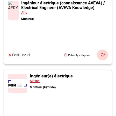
Inscrivez-vous à l'infolettre
Ingénieur électrique (connaissance AVEVA) /
Electrical Engineer (AVEVA Knowledge)
Afry
Employeurs
Montreal
Publiez une offre d'emploi
Postulez ici
Publié il y a 25 jours
Ingénieur(e) électrique
Mir inc
Montreal (Hybride)