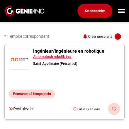
Se connecter
Connexion
Créez un compte
* 1 emploi correspondant
Créer une alerte
1 offres pour "Ingénieur.
Ingénieur/ingénieure en robotique
Emplois
Automatech robotik inc.
Recherchez un emploi
Saint-Apollinaire (Présentiel)
Compagnies
Ma boîte à outils
Permanent à temps plein
Conseils carrière
Métiers
Postulez ici
Publié il y a 5 jours
Info génie
Nos chroniques