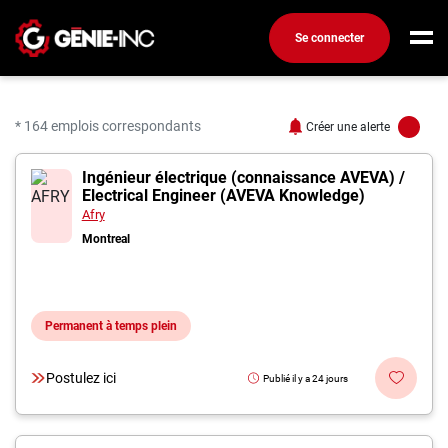
Se connecter
Connexion
Créez un compte
* 164 emplois correspondants
Créer une alerte
164 offres pour "Ingéni
Ingénieur électrique (connaissance AVEVA) /
Emplois
Electrical Engineer (AVEVA Knowledge)
Recherchez un emploi
Afry
Montreal
Compagnies
Ma boîte à outils
Permanent à temps plein
Conseils carrière
Métiers
Postulez ici
Publié il y a 24 jours
Info génie
Nos chroniques