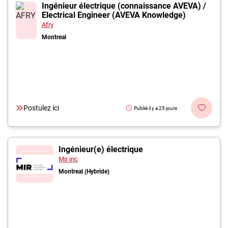
Inscrivez-vous à l'infolettre
Ingénieur électrique (connaissance AVEVA) /
Electrical Engineer (AVEVA Knowledge)
Afry
Employeurs
Montreal
Publiez une offre d'emploi
Postulez ici
Publié il y a 25 jours
Ingénieur(e) électrique
Mir inc
Montreal (Hybride)