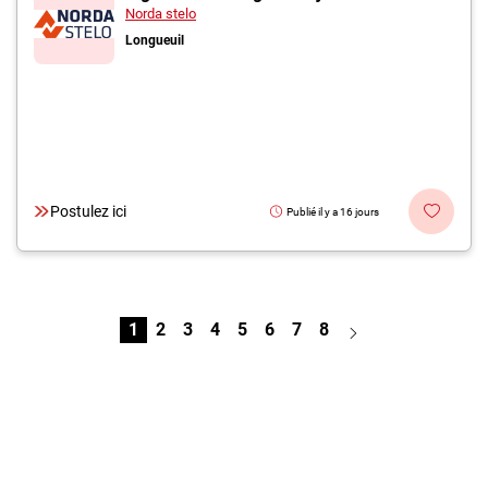
Norda stelo
Longueuil
Postulez ici
Publié il y a 16 jours
1
2
3
4
5
6
7
8