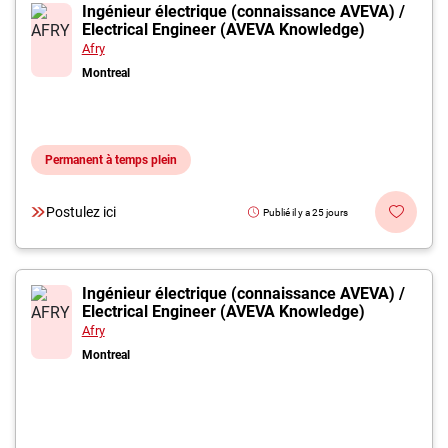
Inscrivez-vous à l'infolettre
Ingénieur électrique (connaissance AVEVA) /
Electrical Engineer (AVEVA Knowledge)
Afry
Employeurs
Montreal
Publiez une offre d'emploi
Permanent à temps plein
Postulez ici
Publié il y a 25 jours
Ingénieur électrique (connaissance AVEVA) /
Electrical Engineer (AVEVA Knowledge)
Afry
Montreal