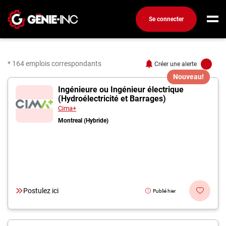
Se connecter
Connexion
Créez un compte
* 164 emplois correspondants
Créer une alerte
Nouveau!
164 offres pour "Ingéni
Ingénieure ou Ingénieur électrique
Emplois
(Hydroélectricité et Barrages)
Recherchez un emploi
Cima+
Montreal (Hybride)
Compagnies
Ma boîte à outils
Conseils carrière
Métiers
Postulez ici
Publié hier
Info génie
Nos chroniques