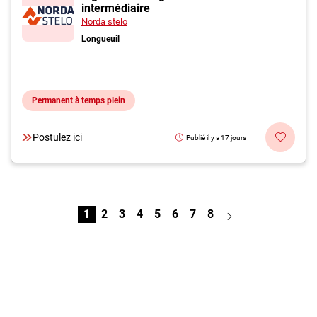
intermédiaire
Norda stelo
Longueuil
Permanent à temps plein
Postulez ici
Publié il y a 17 jours
1
2
3
4
5
6
7
8