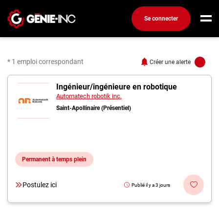
Se connecter
Connexion
Créez un compte
* 1 emploi correspondant
Créer une alerte
1 offres pour "Ingénieur
Ingénieur/ingénieure en robotique
Emplois
Automatech robotik inc.
Recherchez un emploi
Saint-Apollinaire (Présentiel)
Compagnies
Ma boîte à outils
Permanent à temps plein
Conseils carrière
Métiers
Postulez ici
Publié il y a 3 jours
Info génie
Nos chroniques