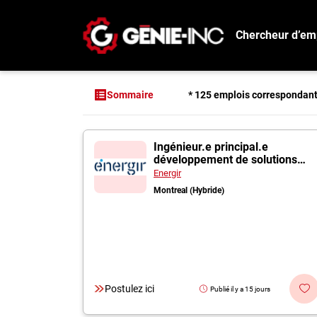
Chercheur d’em
Connexion
Créez un compte
* 125 emplois correspondan
Sommaire
Emplois
125 offres pour "I
Ingénieur.e principal.e
Recherchez un emploi
développement de solutions
énergétiques
Compagnies
Energir
Montreal (Hybride)
Ma boîte à outils
Conseils carrière
Métiers
Info génie
Postulez ici
Publié il y a 15 jours
Nos chroniques