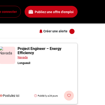
Salaire
Tous les filtres
e connecter
Publiez une offre d'emploi
Tous les salaires
+
15$ + / heure
25$ + / heure
Créer une alerte
35$ + / heure
+
45$ + / heure
s
Longueuil
55$ + / heure
Project Engineer – Energy
Efficiency
+
Navada
Longueuil
+
+
Postulez ici
Publié il y a 26 jours