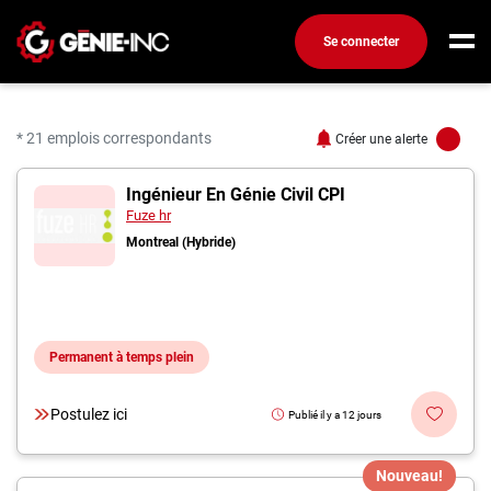
Se connecter
Connexion
Créez un compte
* 21 emplois correspondants
Créer une alerte
21 offres pour "Ingénie
Ingénieur En Génie Civil CPI
Emplois
Fuze hr
Recherchez un emploi
Montreal (Hybride)
Compagnies
Ma boîte à outils
Permanent à temps plein
Conseils carrière
Métiers
Postulez ici
Publié il y a 12 jours
Info génie
Nos chroniques
Nouveau!