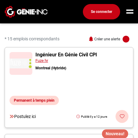
Se connecter
Connexion
Créez un compte
* 15 emplois correspondants
Créer une alerte
15 offres pour "Ingénieu
Ingénieur En Génie Civil CPI
Emplois
Fuze hr
Recherchez un emploi
Montreal (Hybride)
Compagnies
Ma boîte à outils
Permanent à temps plein
Conseils carrière
Métiers
Postulez ici
Publié il y a 12 jours
Info génie
Nos chroniques
Nouveau!