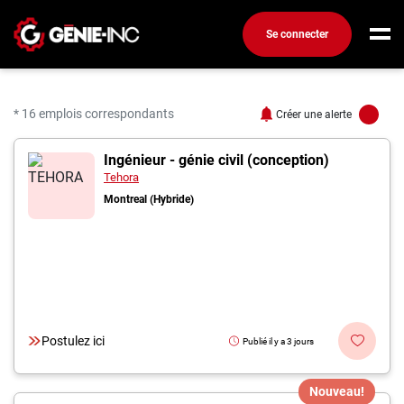
Se connecter
Connexion
Créez un compte
* 16 emplois correspondants
Créer une alerte
16 offres pour "Ingénieu
Ingénieur - génie civil (conception)
Emplois
Tehora
Recherchez un emploi
Montreal (Hybride)
Compagnies
Ma boîte à outils
Conseils carrière
Métiers
Postulez ici
Publié il y a 3 jours
Info génie
Nos chroniques
Nouveau!