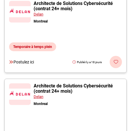
Inscrivez-vous à l'infolettre
Architecte de Solutions Cybersécurité
(contrat 24+ mois)
Delan
Employeurs
Montreal
Publiez une offre d'emploi
Temporaire à temps plein
Postulez ici
Publié il y a 18 jours
Architecte de Solutions Cybersécurité
(contrat 24+ mois)
Delan
Montreal