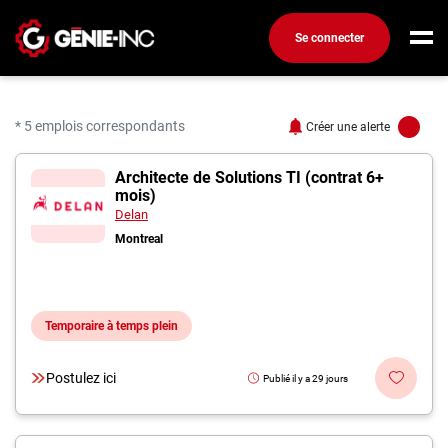
Se connecter
Connexion
Créez un compte
* 5 emplois correspondants
Créer une alerte
5 offres pour "Ingénieur
Architecte de Solutions TI (contrat 6+
Emplois
mois)
Recherchez un emploi
Delan
Montreal
Compagnies
Ma boîte à outils
Temporaire à temps plein
Conseils carrière
Métiers
Postulez ici
Publié il y a 29 jours
Info génie
Nos chroniques