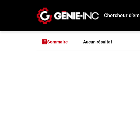
Chercheur d’em
Connexion
Créez un compte
Aucun résultat
Sommaire
Emplois
Aucun résultat pou
Recherchez un emploi
Compagnies
Ma boîte à outils
Conseils carrière
Métiers
Info génie
Nos chroniques