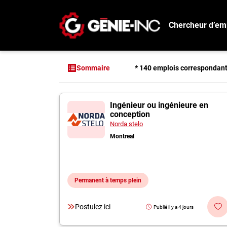
Chercheur d’em
Connexion
Créez un compte
* 140 emplois correspondan
Sommaire
Emplois
140 offres pour "I
Ingénieur ou ingénieure en
Recherchez un emploi
conception
Compagnies
Norda stelo
Montreal
Ma boîte à outils
Conseils carrière
Permanent à temps plein
Métiers
Info génie
Postulez ici
Publié il y a 4 jours
Nos chroniques