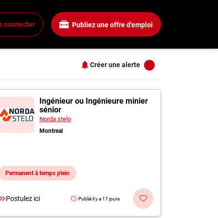
Salaire
Tous les filtres
e connecter
Publiez une offre d'emploi
Tous les salaires
+
15$ + / heure
25$ + / heure
Créer une alerte
35$ + / heure
+
45$ + / heure
s
 à Boucherville
55$ + / heure
Ingénieur ou Ingénieure minier
sénior
+
Norda stelo
Montreal
+
Permanent à temps plein
+
Postulez ici
Publié il y a 17 jours