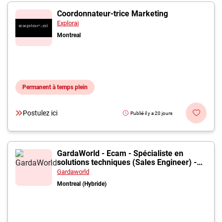
Coordonnateur-trice Marketing
Explorai
Montreal
Permanent à temps plein
Postulez ici
Publié il y a 20 jours
GardaWorld - Ecam - Spécialiste en
solutions techniques (Sales Engineer) -
Systèmes de sécurité
Gardaworld
Montreal (Hybride)