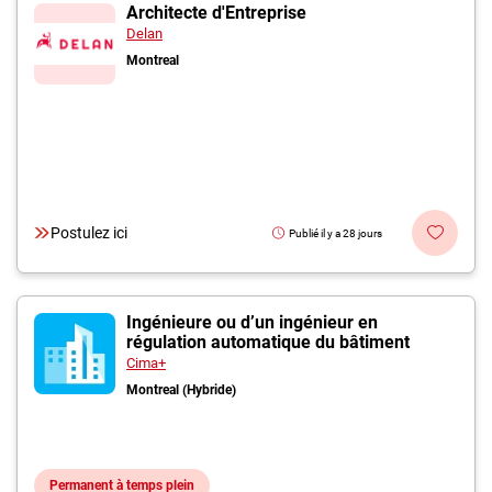
Inscrivez-vous à l'infolettre
Architecte d'Entreprise
Delan
Montreal
Employeurs
Publiez une offre d'emploi
Postulez ici
Publié il y a 28 jours
Ingénieure ou d’un ingénieur en
régulation automatique du bâtiment
Cima+
Montreal (Hybride)
Permanent à temps plein