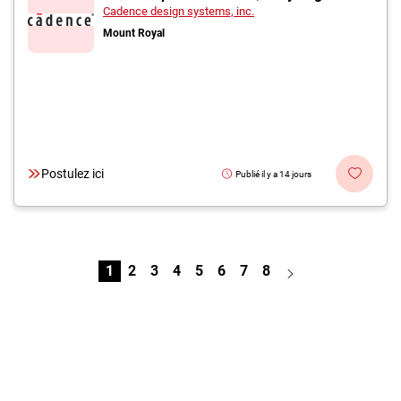
Cadence design systems, inc.
Mount Royal
Postulez ici
Publié il y a 14 jours
1
2
3
4
5
6
7
8