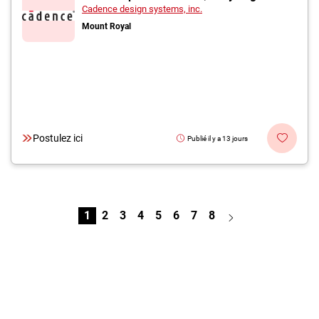
Cadence design systems, inc.
Mount Royal
Postulez ici
Publié il y a 13 jours
1
2
3
4
5
6
7
8