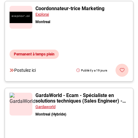
Coordonnateur-trice Marketing
Explorai
Montreal
Permanent à temps plein
Postulez ici
Publié il y a 19 jours
GardaWorld - Ecam - Spécialiste en
solutions techniques (Sales Engineer) -
Systèmes de sécurité
Gardaworld
Montreal (Hybride)