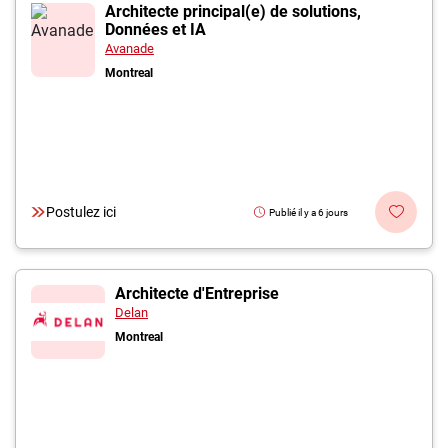
Inscrivez-vous à l'infolettre
Architecte principal(e) de solutions,
Données et IA
Avanade
Employeurs
Montreal
Publiez une offre d'emploi
Postulez ici
Publié il y a 6 jours
Architecte d'Entreprise
Delan
Montreal