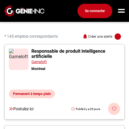
Se connecter
Connexion
Créez un compte
* 145 emplois correspondants
Créer une alerte
145 offres pour "Ingéni
Responsable de produit intelligence
Emplois
artificielle
Recherchez un emploi
Gameloft
Montreal
Compagnies
Ma boîte à outils
Permanent à temps plein
Conseils carrière
Métiers
Postulez ici
Publié il y a 29 jours
Info génie
Nos chroniques