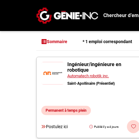
Chercheur d’em
Connexion
Créez un compte
* 1 emploi correspondant
Sommaire
Emplois
1 offres pour "Ing
Ingénieur/ingénieure en
Recherchez un emploi
robotique
Compagnies
Automatech robotik inc.
Saint-Apollinaire (Présentiel)
Ma boîte à outils
Conseils carrière
Permanent à temps plein
Métiers
Info génie
Postulez ici
Publié il y a 4 jours
Nos chroniques