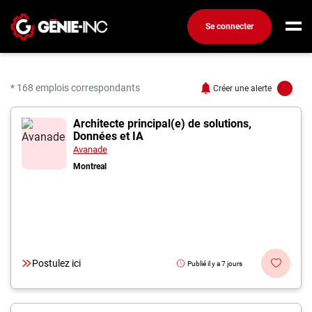
Se connecter
Connexion
Créez un compte
* 168 emplois correspondants
Créer une alerte
168 offres pour "Ingénie
Architecte principal(e) de solutions,
Emplois
Données et IA
Recherchez un emploi
Avanade
Montreal
Compagnies
Ma boîte à outils
Conseils carrière
Métiers
Postulez ici
Publié il y a 7 jours
Info génie
Nos chroniques