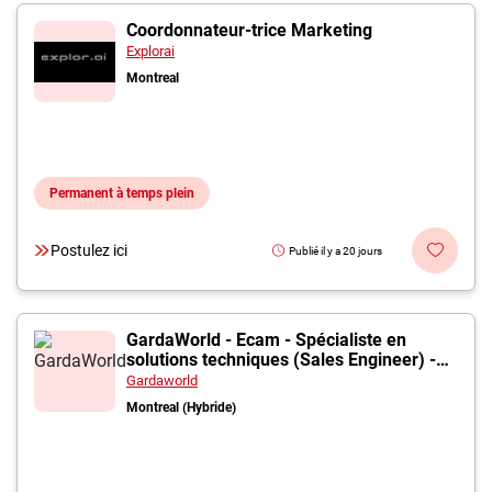
Coordonnateur-trice Marketing
Explorai
Montreal
Permanent à temps plein
Postulez ici
Publié il y a 20 jours
GardaWorld - Ecam - Spécialiste en
solutions techniques (Sales Engineer) -
Systèmes de sécurité
Gardaworld
Montreal (Hybride)