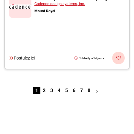
Cadence design systems, inc.
Mount Royal
Postulez ici
Publié il y a 14 jours
1
2
3
4
5
6
7
8