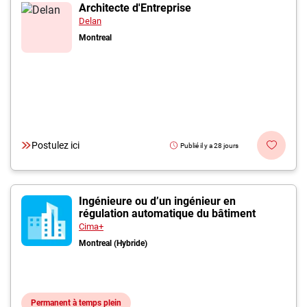
Inscrivez-vous à l'infolettre
Architecte d'Entreprise
Delan
Montreal
Employeurs
Publiez une offre d'emploi
Postulez ici
Publié il y a 28 jours
Ingénieure ou d’un ingénieur en
régulation automatique du bâtiment
Cima+
Montreal (Hybride)
Permanent à temps plein