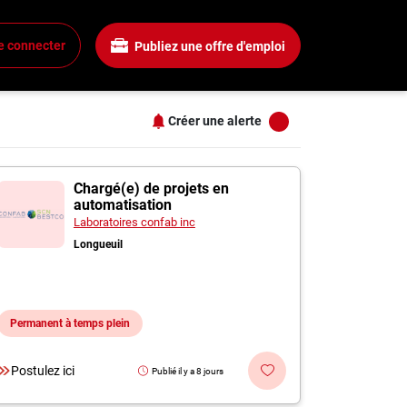
Salaire
Tous les filtres
e connecter
Publiez une offre d'emploi
Tous les salaires
+
15$ + / heure
25$ + / heure
Créer une alerte
35$ + / heure
+
45$ + / heure
s
Sainte-Sabine
55$ + / heure
Chargé(e) de projets en
automatisation
+
Laboratoires confab inc
Longueuil
+
Permanent à temps plein
+
Postulez ici
Publié il y a 8 jours