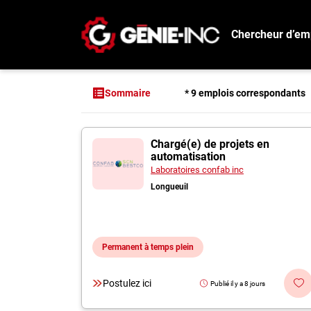
Chercheur d’em
Connexion
Créez un compte
* 9 emplois correspondants
Sommaire
Emplois
9 offres pour "Ing
Chargé(e) de projets en
Recherchez un emploi
automatisation
Compagnies
Laboratoires confab inc
Longueuil
Ma boîte à outils
Conseils carrière
Permanent à temps plein
Métiers
Info génie
Postulez ici
Publié il y a 8 jours
Nos chroniques