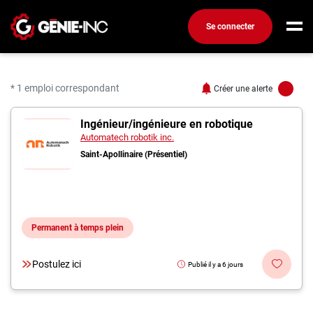
Se connecter
Connexion
Créez un compte
* 1 emploi correspondant
Créer une alerte
1 offres pour "Ingénieur
Ingénieur/ingénieure en robotique
Emplois
Automatech robotik inc.
Recherchez un emploi
Saint-Apollinaire (Présentiel)
Compagnies
Ma boîte à outils
Permanent à temps plein
Conseils carrière
Métiers
Postulez ici
Publié il y a 6 jours
Info génie
Nos chroniques