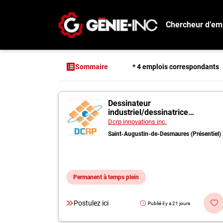
Chercheur d’em
Connexion
Créez un compte
* 4 emplois correspondants
Sommaire
Emplois
4 offres pour "Ingé
Dessinateur
Recherchez un emploi
industriel/dessinatrice
industrielle
Compagnies
Dcrp innovations inc.
Saint-Augustin-de-Desmaures (Présentiel)
Ma boîte à outils
Conseils carrière
Permanent à temps plein
Métiers
Info génie
Postulez ici
Publié il y a 21 jours
Nos chroniques