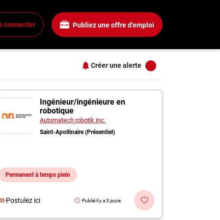
Salaire
Tous les filtres
e connecter
Publiez une offre d'emploi
Tous les salaires
+
15$ + / heure
25$ + / heure
Créer une alerte
35$ + / heure
+
45$ + / heure
s
évis
55$ + / heure
Ingénieur/ingénieure en
robotique
+
Automatech robotik inc.
Saint-Apollinaire (Présentiel)
+
Permanent à temps plein
+
Postulez ici
Publié il y a 3 jours