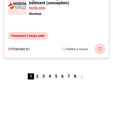
bâtiment (conception)
Norda stelo
Montreal
Permanent à temps plein
Postulez ici
Publié il y a 16 jours
1
2
3
4
5
6
7
8