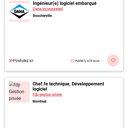
Inscrivez-vous à l'infolettre
Ingénieur(e) logiciel embarqué
Dana incorporated
Boucherville
Employeurs
Publiez une offre d'emploi
Postulez ici
Publié il y a 29 jours
Chef.fe technique, Développement
logiciel
Fdp gestion privée
Montreal