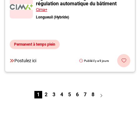
régulation automatique du bâtiment
Cima+
Longueuil (Hybride)
Permanent à temps plein
Postulez ici
Publié il y a 9 jours
1
2
3
4
5
6
7
8