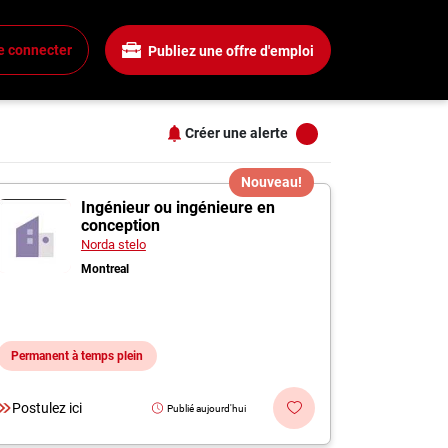
Salaire
Tous les filtres
e connecter
Publiez une offre d'emploi
Tous les salaires
+
15$ + / heure
25$ + / heure
Créer une alerte
35$ + / heure
+
45$ + / heure
s
Nouveau!
ssard
55$ + / heure
Ingénieur ou ingénieure en
conception
+
Norda stelo
Montreal
+
Permanent à temps plein
+
Postulez ici
Publié aujourd'hui