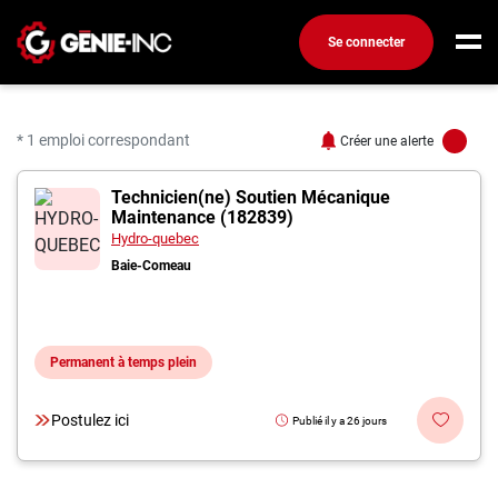
Se connecter
Connexion
Créez un compte
* 1 emploi correspondant
Créer une alerte
1 offres pour "Ingénie
Technicien(ne) Soutien Mécanique
Emplois
Maintenance (182839)
Recherchez un emploi
Hydro-quebec
Baie-Comeau
Compagnies
Ma boîte à outils
Permanent à temps plein
Conseils carrière
Métiers
Postulez ici
Publié il y a 26 jours
Info génie
Nos chroniques