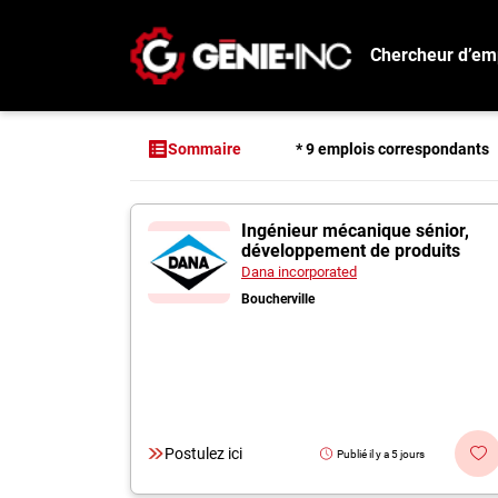
Chercheur d’em
Connexion
Créez un compte
* 9 emplois correspondants
Sommaire
Emplois
9 offres pour "Ing
Ingénieur mécanique sénior,
Recherchez un emploi
développement de produits
Compagnies
Dana incorporated
Boucherville
Ma boîte à outils
Conseils carrière
Métiers
Info génie
Postulez ici
Publié il y a 5 jours
Nos chroniques