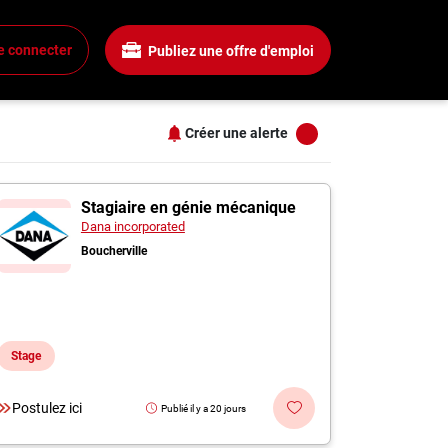
Salaire
Tous les filtres
e connecter
Publiez une offre d'emploi
Tous les salaires
+
15$ + / heure
25$ + / heure
Créer une alerte
35$ + / heure
+
45$ + / heure
s
iette
55$ + / heure
Stagiaire en génie mécanique
Dana incorporated
+
Boucherville
+
Stage
+
Postulez ici
Publié il y a 20 jours