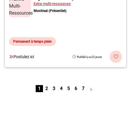
Extra multi-ressources
Montreal (Présentiel)
Permanent à temps plein
Postulez ici
Publié il y a 22 jours
1
2
3
4
5
6
7