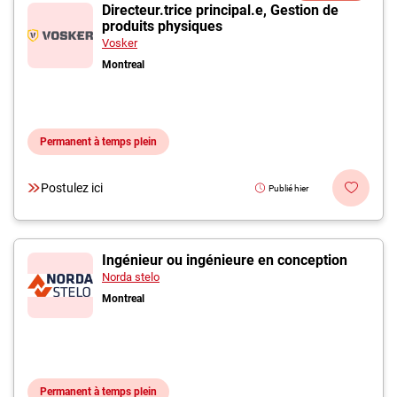
Inscrivez-vous à l'infolettre
Directeur.trice principal.e, Gestion de
produits physiques
Vosker
Employeurs
Montreal
Publiez une offre d'emploi
Permanent à temps plein
Postulez ici
Publié hier
Ingénieur ou ingénieure en conception
Norda stelo
Montreal
Permanent à temps plein