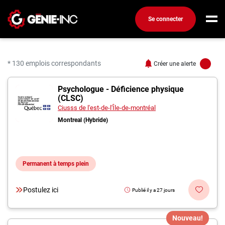
Se connecter
Connexion
Créez un compte
* 130 emplois correspondants
Créer une alerte
130 offres pour "Ingéni
Psychologue - Déficience physique
Emplois
(CLSC)
Recherchez un emploi
Ciusss de l'est-de-l'Île-de-montréal
Montreal (Hybride)
Compagnies
Ma boîte à outils
Permanent à temps plein
Conseils carrière
Métiers
Postulez ici
Publié il y a 27 jours
Info génie
Nos chroniques
Nouveau!