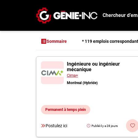
Chercheur d’em
Connexion
Créez un compte
* 119 emplois correspondan
Sommaire
Emplois
119 offres pour "I
Ingénieure ou ingénieur
Recherchez un emploi
mécanique
Compagnies
Cima+
Montreal (Hybride)
Ma boîte à outils
Conseils carrière
Permanent à temps plein
Métiers
Info génie
Postulez ici
Publié il y a 28 jours
Nos chroniques