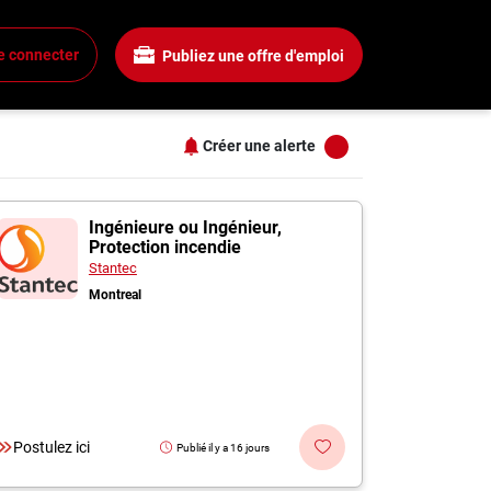
Salaire
Tous les filtres
e connecter
Publiez une offre d'emploi
Tous les salaires
+
15$ + / heure
25$ + / heure
Créer une alerte
35$ + / heure
+
45$ + / heure
s
55$ + / heure
Ingénieure ou Ingénieur,
Protection incendie
+
Stantec
Montreal
+
+
Postulez ici
Publié il y a 16 jours