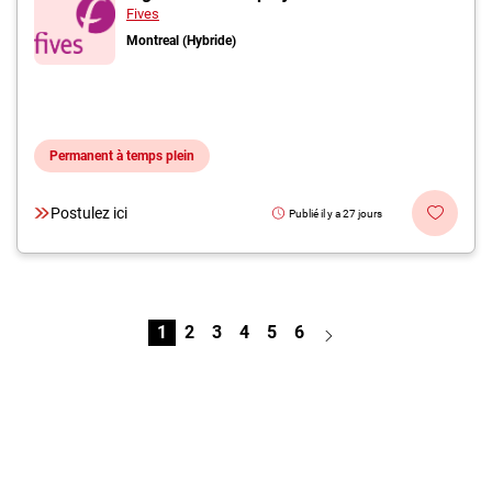
Fives
Montreal (Hybride)
Permanent à temps plein
Postulez ici
Publié il y a 27 jours
1
2
3
4
5
6