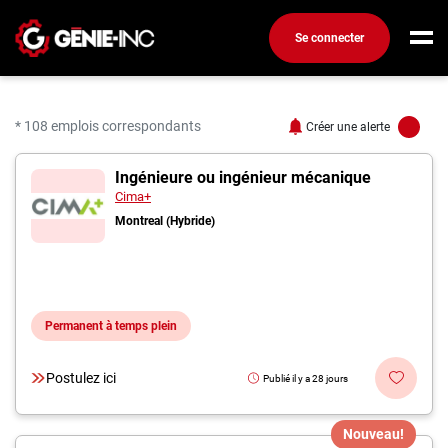
Se connecter
Connexion
Créez un compte
* 108 emplois correspondants
Créer une alerte
108 offres pour "Ingéni
Ingénieure ou ingénieur mécanique
Emplois
Cima+
Recherchez un emploi
Montreal (Hybride)
Compagnies
Ma boîte à outils
Permanent à temps plein
Conseils carrière
Métiers
Postulez ici
Publié il y a 28 jours
Info génie
Nos chroniques
Nouveau!