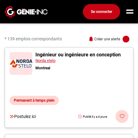
Se connecter
Connexion
Créez un compte
* 139 emplois correspondants
Créer une alerte
139 offres pour "Ingéni
Ingénieur ou ingénieure en conception
Emplois
Norda stelo
Recherchez un emploi
Montreal
Compagnies
Ma boîte à outils
Permanent à temps plein
Conseils carrière
Métiers
Postulez ici
Publié il y a 4 jours
Info génie
Nos chroniques