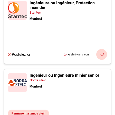
Inscrivez-vous à l'infolettre
Ingénieure ou Ingénieur, Protection
incendie
Stantec
Employeurs
Montreal
Publiez une offre d'emploi
Postulez ici
Publié il y a 19 jours
Ingénieur ou Ingénieure minier sénior
Norda stelo
Montreal
Permanent à temps plein