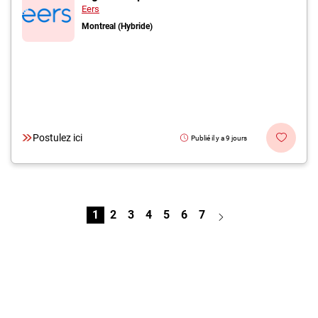
Eers
Montreal (Hybride)
Postulez ici
Publié il y a 9 jours
1
2
3
4
5
6
7