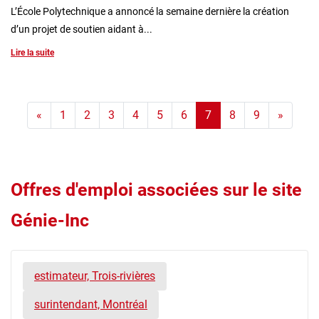
L’École Polytechnique a annoncé la semaine dernière la création
d’un projet de soutien aidant à...
Lire la suite
«
1
2
3
4
5
6
7
8
9
»
Offres d'emploi associées sur le site
Génie-Inc
estimateur, Trois-rivières
surintendant, Montréal