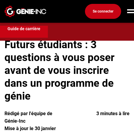
Se connecter
Compétences et formation
Futurs étudiants : 3
questions à vous poser avant de vous inscrire dans un programme
Connexion
de génie
Guide de carrière
Créez un compte
Futurs étudiants : 3
questions à vous poser
Emplois
Recherchez un emploi
avant de vous inscrire
Compagnies
dans un programme de
Ma boîte à outils
génie
Conseils carrière
Métiers
Rédigé par l'équipe de
3 minutes à lire
Info génie
Génie-Inc
Nos chroniques
Mise à jour le 30 janvier