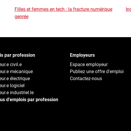
Filles et femmes en tech : la fracture numérique
In
genrée
s par profession
Employeurs
ur.e civil.e
Espace employeur
eur.e mécanique
Publiez une offre d'emploi
eur.e électrique
Contactez-nous
ur.e logiciel
ur.e industriel.le
lus d'emplois par profession