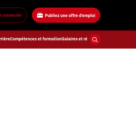
e connecter
Publiez une offre d'emploi
rière
Compétences et formation
Salaires et rémunération
Technologies