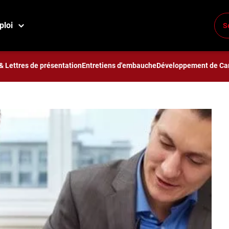
la carrière d'un ingénieur ?
ploi
S
rrière d'un ingénieur ?
& Lettres de présentation
Entretiens d'embauche
Développement de Car
2 minutes à lire