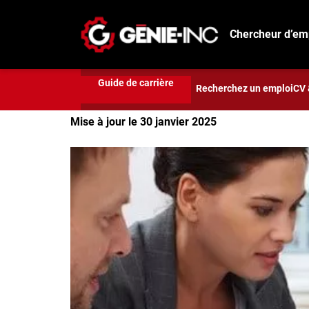
Développement de Carrière
À quoi ressemble 
Chercheur d’em
À quoi ressemble la ca
Connexion
Guide de carrière
Créez un compte
Recherchez un emploi
CV 
Rédigé par
Elsa Moreira
Mise à jour le 30 janvier 2025
Emplois
Recherchez un emploi
Compagnies
Ma boîte à outils
Conseils carrière
Métiers
Info génie
Nos chroniques