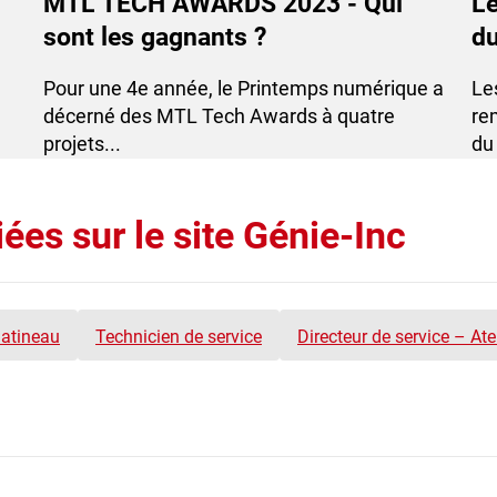
MTL TECH AWARDS 2023 - Qui
L’
sont les gagnants ?
du
te
Pour une 4e année, le Printemps numérique a
Les
décerné des MTL Tech Awards à quatre
re
projets...
du 
ées sur le site Génie-Inc
Gatineau
Technicien de service
Directeur de service – At