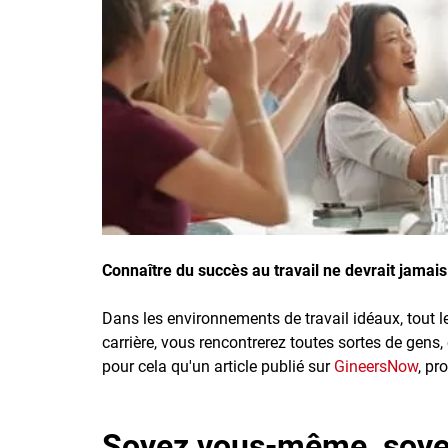
Inscrivez-vous à l'infolettre
Employeurs
Publiez une offre d'emploi
Connaître du succès au travail ne devrait jamai
Dans les environnements de travail idéaux, tout l
carrière, vous rencontrerez toutes sortes de gens
pour cela qu'un article publié sur
GineersNow
, pr
Soyez vous-même, soyez