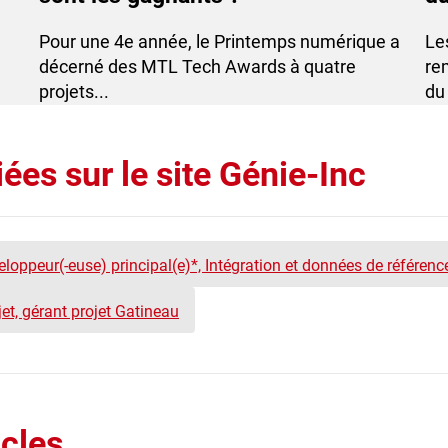
te
Pour une 4e année, le Printemps numérique a
Les
décerné des MTL Tech Awards à quatre
re
projets...
du 
ées sur le site Génie-Inc
loppeur(-euse) principal(e)*, Intégration et données de référe
et, gérant projet Gatineau
icles