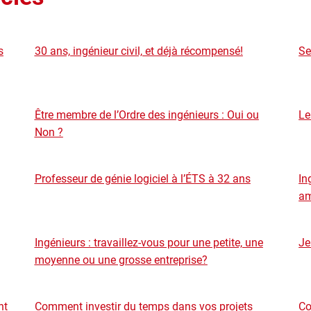
s
30 ans, ingénieur civil, et déjà récompensé!
Se
Être membre de l’Ordre des ingénieurs : Oui ou
Le
Non ?
Professeur de génie logiciel à l’ÉTS à 32 ans
In
am
Ingénieurs : travaillez-vous pour une petite, une
Je
moyenne ou une grosse entreprise?
nt
Comment investir du temps dans vos projets
Co