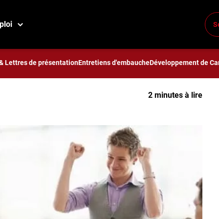
ment vous faire respecter par vos collègues
ploi
S
vous faire respecter par
& Lettres de présentation
Entretiens d'embauche
Développement de Car
2 minutes à lire