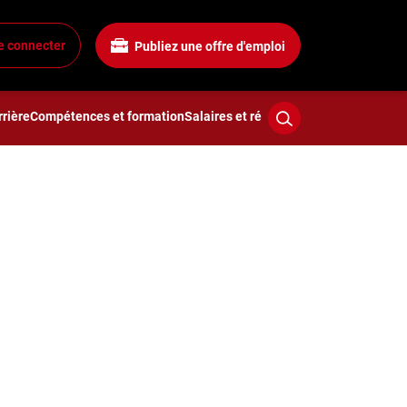
e connecter
Publiez une offre d'emploi
rière
Compétences et formation
Salaires et rémunération
Technologies