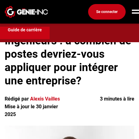
Se connecter
Recherchez un emploi
Ingénieurs : à combien de postes
devriez-vous appliquer pour intégrer une entreprise?
Connexion
Guide de carrière
Ingénieurs : à combien de
Créez un compte
postes devriez-vous
Emplois
appliquer pour intégrer
Recherchez un emploi
Compagnies
une entreprise?
Ma boîte à outils
Rédigé par
Alexis Vailles
3 minutes à lire
Conseils carrière
Mise à jour le 30 janvier
Métiers
2025
Info génie
Nos chroniques