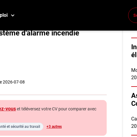
ploi
S
nicienne en entretien et
ystème d'alarme incendie
I
é
Mo
20
 le 2026-07-08
A
C
ez-vous
et téléversez votre CV pour comparer avec
Ca
20
nté et sécurité au travail
+3 autres