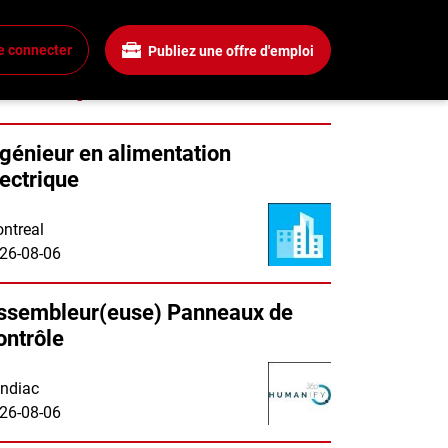
e connecter
Publiez une offre d'emploi
Emplois similaires
ngénieur en alimentation
lectrique
ntreal
26-08-06
ssembleur(euse) Panneaux de
ontrôle
ndiac
26-08-06