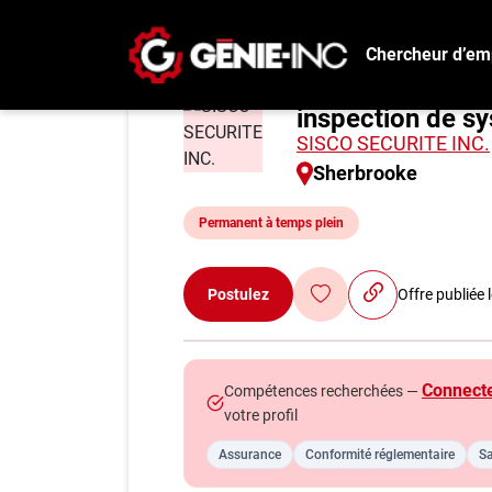
Chercheur d’em
technicien/ tech
Connexion
inspection de s
Créez un compte
SISCO SECURITE INC.
Sherbrooke
Emplois
Permanent à temps plein
Recherchez un emploi
Compagnies
Postulez
Offre publiée
Ma boîte à outils
Conseils carrière
Connect
Compétences recherchées —
Métiers
votre profil
Info génie
Assurance
Conformité réglementaire
Sa
Nos chroniques