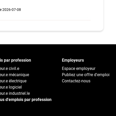
 le 2026-07-08
s par profession
Employeurs
ur.e civil.e
Espace employeur
eur.e mécanique
Publiez une offre d'emploi
eur.e électrique
Contactez-nous
ur.e logiciel
ur.e industriel.le
lus d'emplois par profession