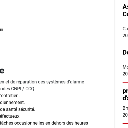
A
C
Ca
in
20
D
Mo
te
20
tien et de réparation des systèmes d’alarme
codes CNPI / CCQ.
p
’entretien.
d
tidiennement.
Br
de santé sécurité.
20
défectueux.
s tâches occasionnelles en dehors des heures