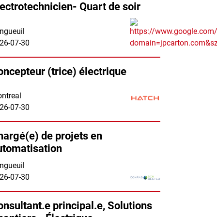
lectrotechnicien- Quart de soir
ngueuil
26-07-30
oncepteur (trice) électrique
ntreal
26-07-30
hargé(e) de projets en
utomatisation
ngueuil
26-07-30
onsultant.e principal.e, Solutions