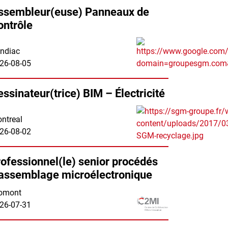
ssembleur(euse) Panneaux de
ontrôle
ndiac
26-08-05
essinateur(trice) BIM – Électricité
ntreal
26-08-02
rofessionnel(le) senior procédés
'assemblage microélectronique
omont
26-07-31